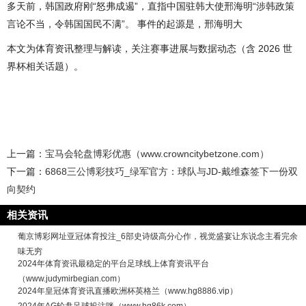
多天前，韩国政府刚“怒弗成遏”，直指中国驻韩大使邢海明“涉韩政策
言论不当，令韩国国民不满”。 事件的起源是，邢海明大
本文为体育资讯整理与解读，关注赛事进展与数据动态（含 2026 世
界杯相关话题）。
上一篇：
宝马会轮盘博彩优惠（www.crowncitybetzone.com）
下一篇：
6868三公博彩技巧_绿军官方：球队与JD-戴维森签下一份双
向契约
相关资讯
葡京博彩网址亚冠体育投注_6部史诗级高分心作，视觉盛宴让东说念主看完余
味无穷
2024年体育资讯最稳定的平台足球线上体育资讯平台
（www.judymirbegian.com）
2024年皇冠体育资讯直播欧洲杯英格兰（www.hg8886.vip）