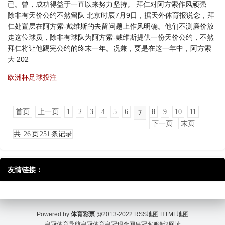
已。曾，成功得益于一直以来努力坚持。 拜仁对阿方索作风顽强
除非有天价公约不然留队 北京时辰7月9日，据天外体育报说念，拜
仁处置层在阿方索-戴维斯的去留问题上作风明确。他们不测廉价放
走这位球员，除非有球队为阿方索-戴维斯提供一份天价公约，不然
拜仁将让他踢完公约的终末一年。况兼，要是在这一年中，阿方索
大 202
欧洲杯足球投注
首页
上一页
1
2
3
4
5
6
8
9
10
11
7
下一页
末页
共
26
页
251
条记录
友情链接：
Powered by
体育彩票
@2013-2022
RSS地图
HTML地图
皇冠体育导航
皇冠体育
皇冠现金网
皇冠客服
新2网址