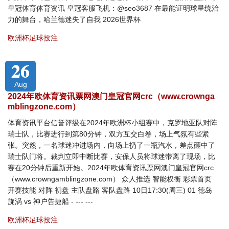
皇冠体育体育资讯 皇冠客服飞机：@seo3687 在最能证明球星统治
力的舞台，哈兰德迷失了自我 2026世界杯
欧洲杯足球投注
26
Aug
2024年欧体育资讯票网澳门皇冠官网crc（www.crownga
mblingzone.com）
体育资讯平台信誉评级在2024年欧洲杯小组赛中，克罗地亚队对阵
瑞士队，比赛进行到第80分钟，双方互交白卷，场上气氛有些紧
张。突然，一名球迷冲进场内，向场上扔了一瓶汽水，差点砸中了
瑞士队门将。裁判立即中断比赛，安保人员将球迷带离了现场，比
赛在20分钟后重新开始。2024年欧体育资讯票网澳门皇冠官网crc
（www.crowngamblingzone.com） 众人推选 智能权衡 彩票首页
开赛技能 对阵 初盘 主队盘路 客队盘路 10日17:30(周三) 01 德岛
旋涡 vs 神户告捷船 - --- ---
欧洲杯足球投注