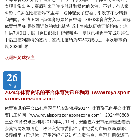
表现非常出色，赛后引来了许多球迷和媒体的关注。不过，有人爆
料称，C罗在比赛后私下里与一名神秘女子密会，引发了不少猜测
和传闻。亚博正网上海体育彩票如何申请_ 8868体育官方入口 皇冠
体育世界杯 曼伙同近签约德利赫特 或出售格林伍德守护均衡 北京
时辰7月9日，据《逐日邮报》记者曝料，曼联已接近于完成对拜仁
中后卫德利赫特的签约，签约用度约为5080万欧元。 本次赛事仍
以 2026世界
欧洲杯足球投注
26
Aug
2024年体育资讯的平台体育资讯庄和闲（www.royalsport
szonezonezone.com）
体育资讯的平台12代皇冠导航安装流程2024年体育资讯的平台体育
资讯庄和闲（www.royalsportszonezonezone.com） 2024年6868
三公 体育资讯庄和闲2017年4月11日，安徽省六安市纪律检查委员
会其官网发布消息，称经六安市委批准，市纪委对市民政局原调研
员段维平（已退休）严重违纪问题进行立案审查。皇冠信用盘源码