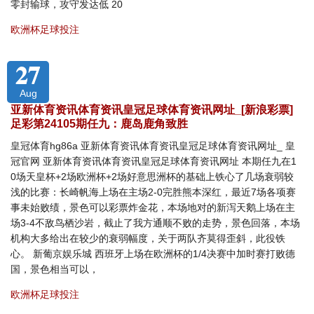
零封输球，攻守发达低 20
欧洲杯足球投注
27
Aug
亚新体育资讯体育资讯皇冠足球体育资讯网址_[新浪彩票]
足彩第24105期任九：鹿岛鹿角致胜
皇冠体育hg86a 亚新体育资讯体育资讯皇冠足球体育资讯网址_ 皇
冠官网 亚新体育资讯体育资讯皇冠足球体育资讯网址 本期任九在1
0场天皇杯+2场欧洲杯+2场好意思洲杯的基础上铁心了几场衰弱较
浅的比赛：长崎帆海上场在主场2-0完胜熊本深红，最近7场各项赛
事未始败绩，景色可以彩票炸金花，本场地对的新泻天鹅上场在主
场3-4不敌鸟栖沙岩，截止了我方通顺不败的走势，景色回落，本场
机构大多给出在较少的衰弱幅度，关于两队齐莫得歪斜，此役铁
心。 新葡京娱乐城 西班牙上场在欧洲杯的1/4决赛中加时赛打败德
国，景色相当可以，
欧洲杯足球投注