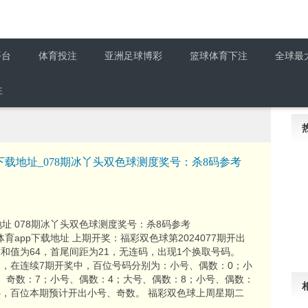
平台
体育投注
亚洲足球博彩
篮球体育下注
全球最
注
下载地址_078期冰丫头双色球测度奖号：杀8码参考
址 078期冰丫头双色球测度奖号：杀8码参考
app下载地址 上期开奖：福彩双色球第2024077期开出
其中红球和值为64，首尾间距为21，无连码，出现1个换取号码。
2，在连续7期开奖中，百位号码分别为：小号、偶数：0；小
、奇数：7；小号、偶数：4；大号、偶数：8；小号、偶数：
热，百位本期预计开出小号、奇数。 福彩双色球上周星期二