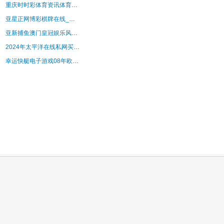
重庆时时彩体育资讯体育彩票nba竞猜（www.crowndicezonehome
亚星正网博彩棋牌在线_荣成市总工会举行“中国梦·服务好意思”员工演讲比赛
亚新捕鱼澳门皇冠娱乐风靡全球_大乐透头奖6注822万4注追加 奖池10.08亿元
2024年太平洋在线私网买足球外围投注网站（www.viphuangguanti
幸运快艇电子游戏08年欧洲杯冠军（www.kingofcasinoszoneho