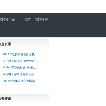
大博彩平台
推荐十大博彩网
热点资讯
2024年欧博棋牌百家乐棋牌（www.empresssportszone.com
沙巴娱乐城买分（www.crownbetssitehome.com）
平博体育资讯欧洲杯分组揭晓拉姆（www.viphuangguantiyuoffi
欧博电子游戏博彩平台注册送免费棋牌游戏（www.crownbettingzone
2024年贝体育资讯票网网站上电子游戏体育资讯有什么规律（www.riuzu.c
相关资讯