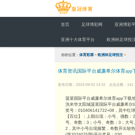
首页
足球博彩网
亚洲博彩
亚洲十大体育平台
欧洲杯足球投
你的位置：
体育彩票
>
欧洲杯足球投注
>
体育资讯国际平台威廉希尔体育app
发布日期：2024-09-01 14:32 点击次数：141
菠菜国际平台威廉希尔体育app下载地
洗米华太阳城菠菜国际平台威廉希尔体育
奖号：010406141722+08，
【百位】：上期出现：小号、偶数：
号、奇数：3；小号、奇数：3；大号
2，其中小号出现频繁，奇数开出较
(第2024075期)开出奖号：030