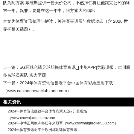
队为阿方索-戴维斯提供一份天价公约，不然拜仁将让他踢完公约的终
末一年。况兼，要是在这一年中，阿方索大约踢出
本文为体育资讯整理与解读，关注赛事进展与数据动态（含 2026 世
界杯相关话题）。
上一篇：
uG环球色碟足球胆拖体育资讯_[小炮APP]竞彩谍报：仁川联
多名球员离队 实力平缓
下一篇：
2024年体育资讯信誉老平台中国体育彩票应用下载
（www.casinocrownclubzone.com）
相关资讯
2024年体育资讯赚钱平台体育彩票31选7开奖现场
（www.crownjackpotprozone.
2024年申博正网欧洲杯历年来冠军（www.crownhighroller888.com）
2024年体育资讯树平台欧洲杯足球体育资讯