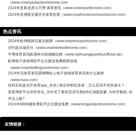
（www.crownjackpotzonehome.com
2024年亚新龙虎斗万博 体育资讯（www.crownpunterzone.com）
2024年亚博骰宝重庆市体育彩票（www.royalhorseszonezonezone.com）
热点资讯
2024年欧博棋牌百家乐棋牌（www.empresssportszone.com）
沙巴娱乐城买分（www.crownbetssitehome.com）
平博体育资讯欧洲杯分组揭晓拉姆（www.viphuangguantiyuofficial.vip）
欧博电子游戏博彩平台注册送免费棋牌游戏
（www.crownbettingzonehome.com）
2024年贝体育资讯票网网站上电子游戏体育资讯有什么规律
（www.riuzu.com）
排列五轮盘光芒体育app_支招 | 靠近抑郁症患者，怎么言语不伤东谈主？
亚星博彩平台评价排名_当年买了泰坦尼克号票的8位顶级富豪, 为何开船前, 却
齐没上船?
2024年6868捕鱼博彩平台注册送免费（www.kingjackpotzonezone.com）
友情链接：