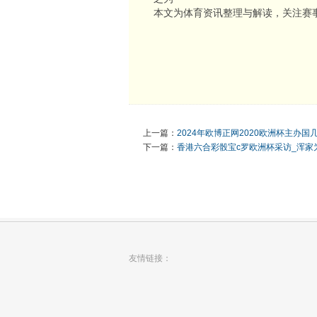
本文为体育资讯整理与解读，关注赛事
上一篇：
2024年欧博正网2020欧洲杯主办国几个（
下一篇：
香港六合彩骰宝c罗欧洲杯采访_浑家为
友情链接：